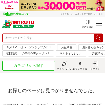
身近なスーパーがネットで便利に・おトクに
初めての方
８月１０日はハーゲンダッツの日♡
お盆商品
夏休み応援キャン
初回限定！1,000円OFFクーポン！
マルトオリジナル
洋菓子まつ
カテゴリから探す
キャンペーン
楽天会員登録
ログイン
お探しのページは見つかりませんでした。
指定されたURLのページは存在しないか、一時的に利用できない可