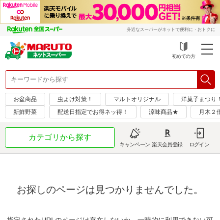
身近なスーパーがネットで便利に・おトクに
初めての方
お盆商品
虫よけ対策！
マルトオリジナル
洋菓子まつり！隔
新鮮野菜
配送日指定でお得ネッ得！
涼味商品★
月木２
カテゴリから探す
キャンペーン
楽天会員登録
ログイン
お探しのページは見つかりませんでした。
指定されたURLのページは存在しないか、一時的に利用できない可