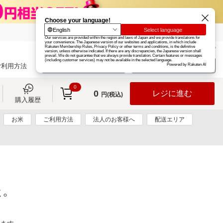
楽天グループ
カード
楽天市場
お知らせ
ヘルプ
楽天会員登録
ログイン
ご利用方法
0
0
レジに進む
円(税込)
購入履歴
お米
ご利用方法
法人のお客様へ
配送エリア
た。