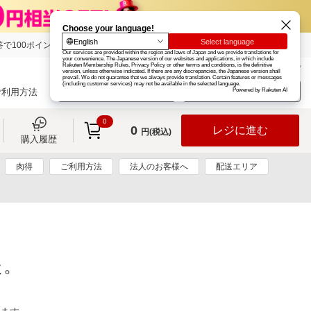
で100ポイント!
楽天グループ
カード
楽天市場
お知らせ
ヘルプ
楽天会員登録
ログイン
ご利用方法
0
0
レジに進む
円(税込)
購入履歴
肉得
ご利用方法
法人のお客様へ
配送エリア
た。