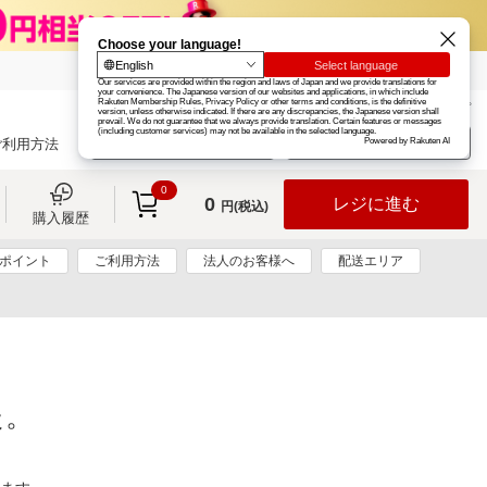
楽天グループ
カード
楽天市場
お知らせ
ヘルプ
楽天会員登録
ログイン
ご利用方法
0
0
レジに進む
円(税込)
購入履歴
0ポイント
ご利用方法
法人のお客様へ
配送エリア
た。