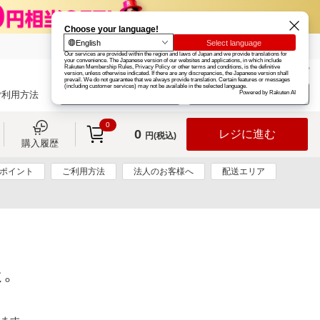
楽天グループ
カード
楽天市場
お知らせ
ヘルプ
楽天会員登録
ログイン
ご利用方法
0
0
レジに進む
円(税込)
購入履歴
0ポイント
ご利用方法
法人のお客様へ
配送エリア
た。