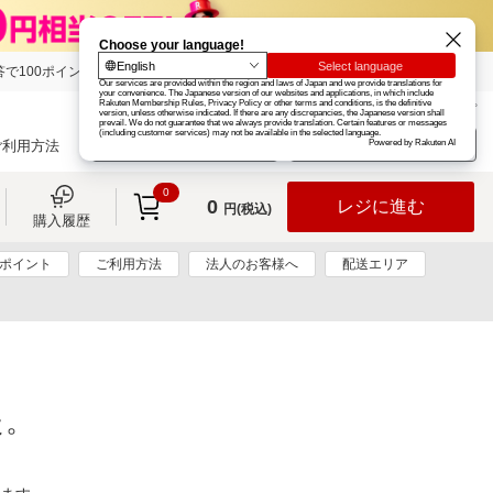
で100ポイント!
楽天グループ
カード
楽天市場
お知らせ
ヘルプ
楽天会員登録
ログイン
ご利用方法
0
0
レジに進む
円(税込)
購入履歴
0ポイント
ご利用方法
法人のお客様へ
配送エリア
た。