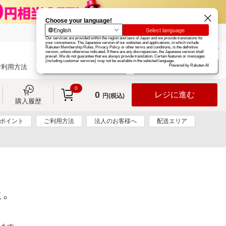
楽天グループ
カード
楽天市場
お知らせ
ヘルプ
楽天会員登録
ログイン
ご利用方法
0
0
レジに進む
円(税込)
購入履歴
0ポイント
ご利用方法
法人のお客様へ
配送エリア
た。