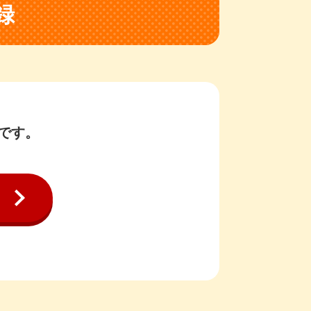
録
です。