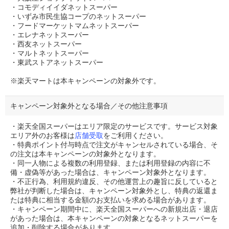
・コモディイイダネットスーパー
・いずみ市民生協コープのネットスーパー
・フードマーケットマムネットスーパー
・エレナネットスーパー
・西友ネットスーパー
・マルトネットスーパー
・東武ストアネットスーパー
※楽天マートは本キャンペーンの対象外です。
キャンペーン対象外となる場合／その他注意事項
・楽天全国スーパーはエリア限定のサービスです。サービス対象
エリア外のお客様は
店舗受取
をご利用ください。
・特典ポイント付与時点で注文がキャンセルされている場合、そ
の注文は本キャンペーンの対象外となります。
・同一人物による複数の利用登録、または利用登録の内容に不
備・虚偽等があった場合は、キャンペーン対象外となります。
・不正行為、利用規約違反、その他運営上の趣旨に反していると
弊社が判断した場合は、キャンペーン対象外とし、特典の返還ま
たは特典に相当する金額のお支払いを求める場合があります。
・キャンペーン期間中に、楽天全国スーパーへの新規出店・退店
があった場合は、本キャンペーンの対象となるネットスーパーを
追加・削除する場合があります。