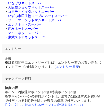
・
いなげやネットスーパー
・
大阪屋ショップネットスーパー
・
コモディイイダネットスーパー
・
いずみ市民生協コープのネットスーパー
・
フードマーケットマムネットスーパー
・
エレナネットスーパー
・
西友ネットスーパー
・
マルトネットスーパー
・
東武ストアネットスーパー
エントリー
必要
※対象期間中にエントリーすれば、エントリー前のお買い物もポ
イントアップの対象となります。(
エントリー履歴
)
キャンペーン特典
特典内容
ポイント2倍(通常ポイント1倍+特典ポイント1倍)
※本キャンペーンの特典ポイントは、通常の1倍(通常のお買い物
で付与される1%)分を除いた残りの倍率で付与いたします。
注文に対して付与されるポイントの計算方法について