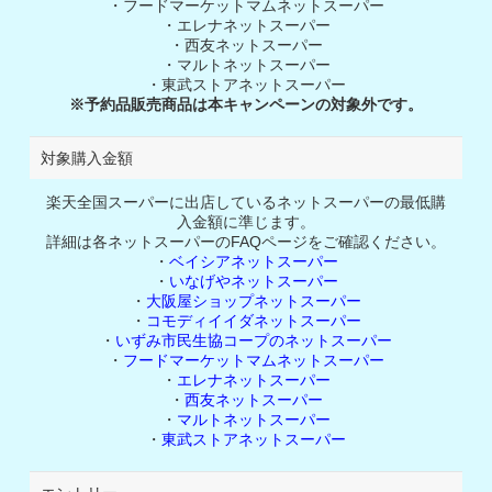
・フードマーケットマムネットスーパー
・エレナネットスーパー
・西友ネットスーパー
・マルトネットスーパー
・東武ストアネットスーパー
※予約品販売商品は本キャンペーンの対象外です。
対象購入金額
楽天全国スーパーに出店しているネットスーパーの最低購
入金額に準じます。
詳細は各ネットスーパーのFAQページをご確認ください。
・
ベイシアネットスーパー
・
いなげやネットスーパー
・
大阪屋ショップネットスーパー
・
コモディイイダネットスーパー
・
いずみ市民生協コープのネットスーパー
・
フードマーケットマムネットスーパー
・
エレナネットスーパー
・
西友ネットスーパー
・
マルトネットスーパー
・
東武ストアネットスーパー