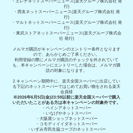
・エレナネットスーパーニュース(楽天グループ株式会社 発
行)
・西友ネットスーパーニュース(楽天グループ株式会社 発
行)
・マルトネットスーパーニュース(楽天グループ株式会社 発
行)
・東武ストアネットスーパーニュース(楽天グループ株式会
社 発行)
メルマガ購読がキャンペーンのエントリー条件となります
ので、あらかじめご了承ください。
利用登録の際にメルマガ購読のチェックを外されていて
も、本キャンペーンにエントリーした場合は、メルマガ購
読の対象になります。
2.キャンペーン期間中に、楽天全国スーパーに出店してい
る下記のネットスーパーではじめてお買い物をされる楽天
会員様
※2026年6月5日(金)23:59以前に楽天全国スーパーで購入
いただいたことがある方は本キャンペーンの対象外です。
・ベイシアネットスーパー
・いなげやネットスーパー
・大阪屋ショップネットスーパー
・コモディイイダネットスーパー
・いずみ市民生協コープのネットスーパー