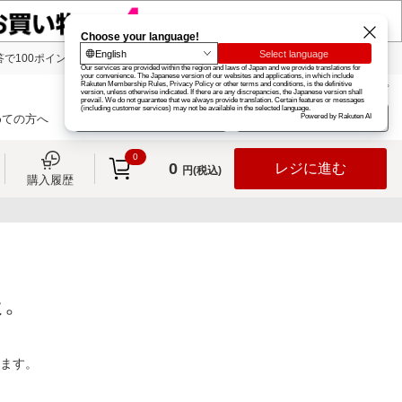
で100ポイント!
楽天グループ
カード
楽天市場
お知らせ
ヘルプ
楽天会員登録
ログイン
めての方へ
0
0
レジに進む
円(税込)
購入履歴
た。
ります。