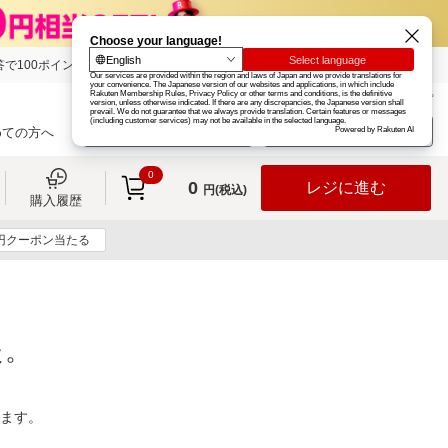
で100ポイント!
楽天グループ
カード
楽天市場
お知らせ
ヘルプ
楽天会員登録
ログイン
めての方へ
0
0
レジに進む
円(税込)
購入履歴
0円クーポン当たる
た。
ります。