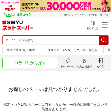
身近なスーパーがネットで便利に・おトクに
初めての方
抽選で最大20,000円分
冷食＆アイスで500円クーポン当たる
最
カテゴリから探す
キャンペーン
楽天会員登録
ログイン
お探しのページは見つかりませんでした。
指定されたURLのページは存在しないか、一時的に利用できない可
能性があります。