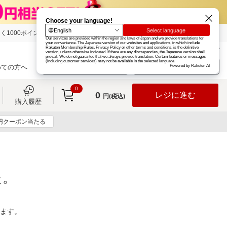
く1000ポイント
楽天グループ
カード
楽天市場
お知らせ
ヘルプ
楽天会員登録
ログイン
めての方へ
0
0
レジに進む
円(税込)
購入履歴
0円クーポン当たる
た。
ります。