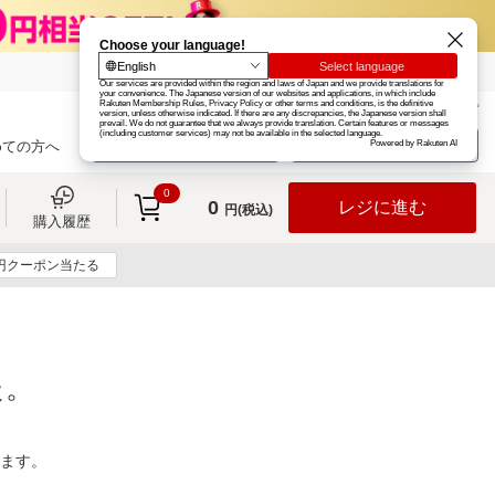
楽天グループ
カード
楽天市場
お知らせ
ヘルプ
楽天会員登録
ログイン
めての方へ
0
0
レジに進む
円(税込)
購入履歴
0円クーポン当たる
た。
ります。