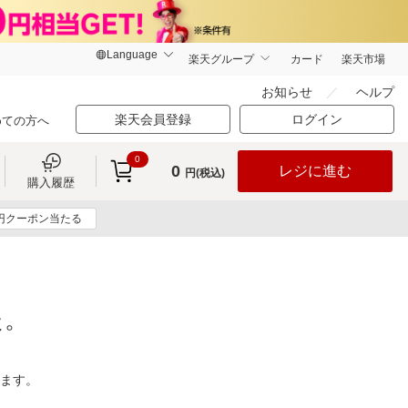
楽天グループ
カード
楽天市場
お知らせ
ヘルプ
楽天会員登録
ログイン
めての方へ
0
0
レジに進む
円(税込)
購入履歴
0円クーポン当たる
た。
ります。