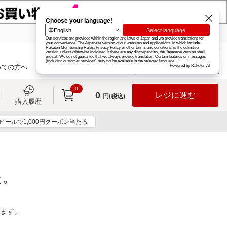
楽天グループ
カード
楽天市場
お知らせ
ヘルプ
楽天会員登録
ログイン
めての方へ
0
0
レジに進む
円(税込)
購入履歴
ビールで1,000円クーポン当たる
た。
ります。