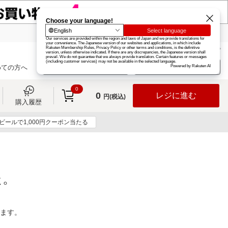
楽天グループ
カード
楽天市場
お知らせ
ヘルプ
楽天会員登録
ログイン
めての方へ
0
0
レジに進む
円(税込)
購入履歴
ビールで1,000円クーポン当たる
た。
ります。