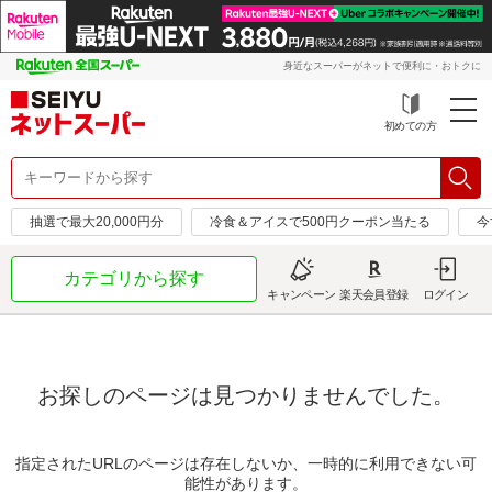
身近なスーパーがネットで便利に・おトクに
初めての方
抽選で最大20,000円分
冷食＆アイスで500円クーポン当たる
今
カテゴリから探す
キャンペーン
楽天会員登録
ログイン
お探しのページは見つかりませんでした。
指定されたURLのページは存在しないか、一時的に利用できない可
能性があります。