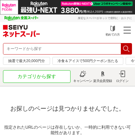
身近なスーパーがネットで便利に・おトクに
初めての方
抽選で最大20,000円分
冷食＆アイスで500円クーポン当たる
今
カテゴリから探す
キャンペーン
楽天会員登録
ログイン
お探しのページは見つかりませんでした。
指定されたURLのページは存在しないか、一時的に利用できない可
能性があります。