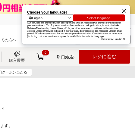
楽天グループ
カード
楽天市場
お知らせ
ヘルプ
楽天会員登録
ログイン
めての方へ
0
0
レジに進む
円(税込)
購入履歴
0円クーポン当たる
た。
ります。