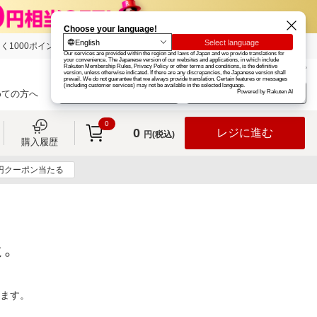
く1000ポイント
楽天グループ
カード
楽天市場
お知らせ
ヘルプ
楽天会員登録
ログイン
めての方へ
0
0
レジに進む
円(税込)
購入履歴
0円クーポン当たる
た。
ります。