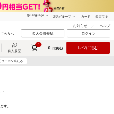
楽天グループ
カード
楽天市場
お知らせ
ヘルプ
楽天会員登録
ログイン
めての方へ
0
0
レジに進む
円(税込)
購入履歴
0円クーポン当たる
た。
ります。