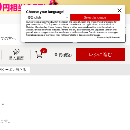
楽天グループ
カード
楽天市場
お知らせ
ヘルプ
楽天会員登録
ログイン
めての方へ
0
0
レジに進む
円(税込)
購入履歴
0円クーポン当たる
た。
ります。