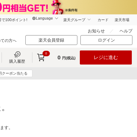
で100ポイント!
楽天グループ
カード
楽天市場
お知らせ
ヘルプ
楽天会員登録
ログイン
めての方へ
0
0
レジに進む
円(税込)
購入履歴
0円クーポン当たる
た。
ります。