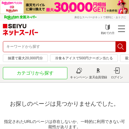
身近なスーパーがネットで便利に・おトクに
初めての方
抽選で最大20,000円分
冷食＆アイスで500円クーポン当たる
最
カテゴリから探す
キャンペーン
楽天会員登録
ログイン
お探しのページは見つかりませんでした。
指定されたURLのページは存在しないか、一時的に利用できない可
能性があります。