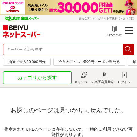
身近なスーパーがネットで便利に・おトクに
初めての方
抽選で最大20,000円分
冷食＆アイスで500円クーポン当たる
最
カテゴリから探す
キャンペーン
楽天会員登録
ログイン
お探しのページは見つかりませんでした。
指定されたURLのページは存在しないか、一時的に利用できない可
能性があります。