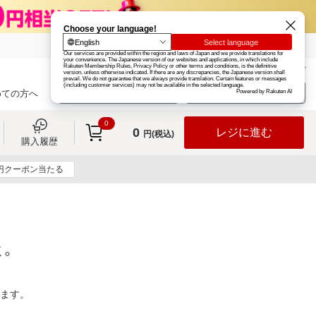
楽天グループ
カード
楽天市場
お知らせ
ヘルプ
楽天会員登録
ログイン
めての方へ
0
0
レジに進む
円(税込)
購入履歴
0円クーポン当たる
た。
ります。