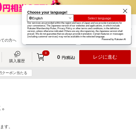
楽天グループ
カード
楽天市場
お知らせ
ヘルプ
楽天会員登録
ログイン
めての方へ
0
0
レジに進む
円(税込)
購入履歴
0円クーポン当たる
た。
ります。