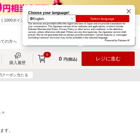
く1000ポイント
楽天グループ
カード
楽天市場
お知らせ
ヘルプ
楽天会員登録
ログイン
めての方へ
0
0
レジに進む
円(税込)
購入履歴
0円クーポン当たる
た。
ります。