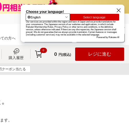
楽天グループ
カード
楽天市場
お知らせ
ヘルプ
楽天会員登録
ログイン
めての方へ
0
0
レジに進む
円(税込)
購入履歴
0円クーポン当たる
た。
ります。