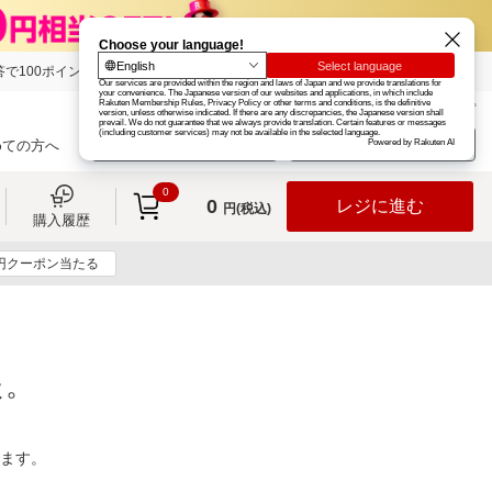
で100ポイント!
楽天グループ
カード
楽天市場
お知らせ
ヘルプ
楽天会員登録
ログイン
めての方へ
0
0
レジに進む
円(税込)
購入履歴
0円クーポン当たる
た。
ります。