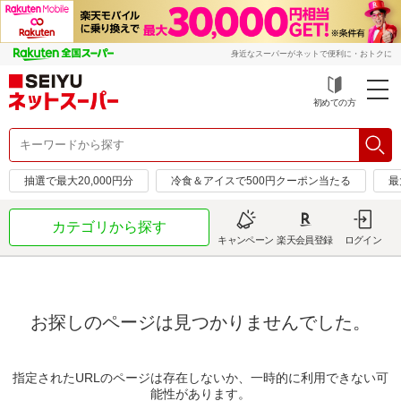
身近なスーパーがネットで便利に・おトクに
初めての方
抽選で最大20,000円分
冷食＆アイスで500円クーポン当たる
最
カテゴリから探す
キャンペーン
楽天会員登録
ログイン
お探しのページは見つかりませんでした。
指定されたURLのページは存在しないか、一時的に利用できない可
能性があります。