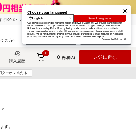
で100ポイント!
楽天グループ
カード
楽天市場
お知らせ
ヘルプ
楽天会員登録
ログイン
めての方へ
0
0
レジに進む
円(税込)
購入履歴
0円クーポン当たる
た。
ります。