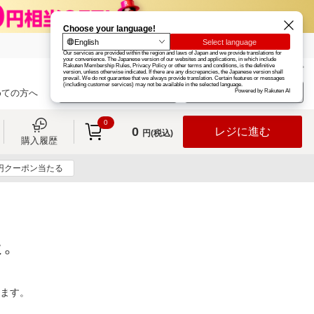
楽天グループ
カード
楽天市場
お知らせ
ヘルプ
楽天会員登録
ログイン
めての方へ
0
0
レジに進む
円(税込)
購入履歴
0円クーポン当たる
た。
ります。