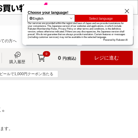
楽天グループ
カード
楽天市場
お知らせ
ヘルプ
楽天会員登録
ログイン
めての方へ
0
0
レジに進む
円(税込)
購入履歴
ビールで1,000円クーポン当たる
た。
ります。