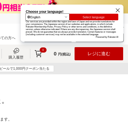
楽天グループ
カード
楽天市場
お知らせ
ヘルプ
楽天会員登録
ログイン
めての方へ
0
0
レジに進む
円(税込)
購入履歴
ビールで1,000円クーポン当たる
た。
ります。