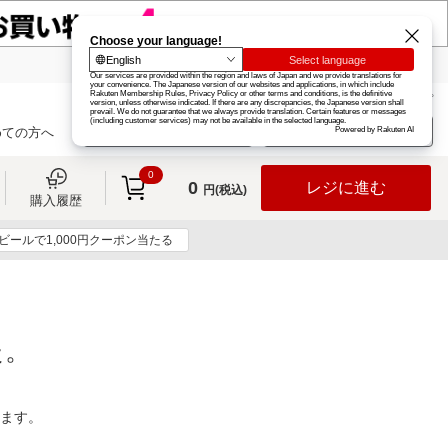
楽天グループ
カード
楽天市場
お知らせ
ヘルプ
楽天会員登録
ログイン
めての方へ
0
0
レジに進む
円(税込)
購入履歴
ビールで1,000円クーポン当たる
た。
ります。