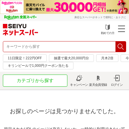
身近なスーパーがネットで便利に・おトクに
初めての方
11日限定！222円OFF
抽選で最大20,000円分
月木2倍
今
キリンビールで1,000円クーポン当たる
カテゴリから探す
キャンペーン
楽天会員登録
ログイン
お探しのページは見つかりませんでした。
指定されたURLのページは存在しないか、一時的に利用できない可