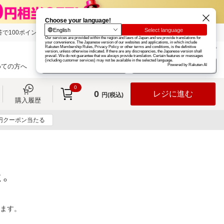
で100ポイント!
楽天グループ
カード
楽天市場
お知らせ
ヘルプ
楽天会員登録
ログイン
めての方へ
0
0
レジに進む
円(税込)
購入履歴
0円クーポン当たる
た。
ります。