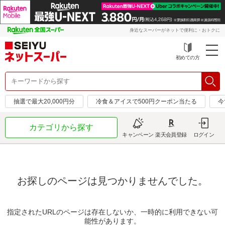
身近なスーパーがネットで便利に・おトクに
初めての方
抽選で最大20,000円分
冷食＆アイスで500円クーポン当たる
今
カテゴリから探す
キャンペーン
楽天会員登録
ログイン
お探しのページは見つかりませんでした。
指定されたURLのページは存在しないか、一時的に利用できない可
能性があります。