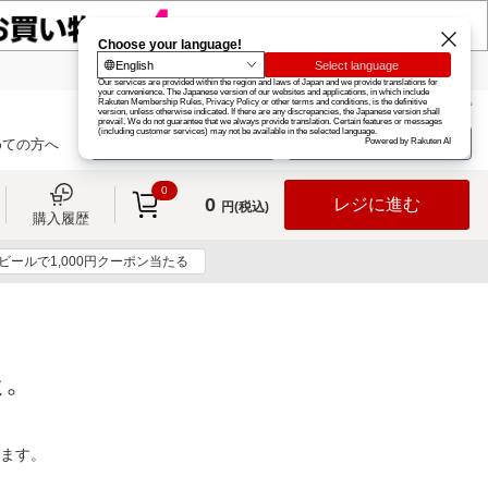
楽天グループ
カード
楽天市場
お知らせ
ヘルプ
楽天会員登録
ログイン
めての方へ
0
0
レジに進む
円(税込)
購入履歴
ビールで1,000円クーポン当たる
た。
ります。