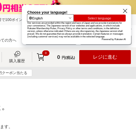
で100ポイント!
楽天グループ
カード
楽天市場
お知らせ
ヘルプ
楽天会員登録
ログイン
めての方へ
0
0
レジに進む
円(税込)
購入履歴
0円クーポン当たる
た。
ります。