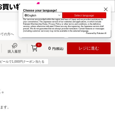
楽天グループ
カード
楽天市場
お知らせ
ヘルプ
楽天会員登録
ログイン
めての方へ
0
0
レジに進む
円(税込)
購入履歴
ビールで1,000円クーポン当たる
た。
ります。