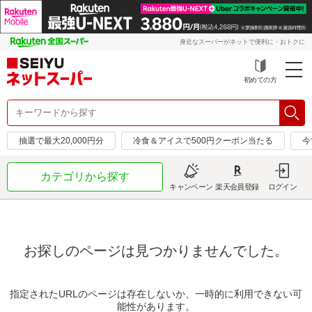
身近なスーパーがネットで便利に・おトクに
初めての方
抽選で最大20,000円分
冷食＆アイスで500円クーポン当たる
今
カテゴリから探す
キャンペーン
楽天会員登録
ログイン
お探しのページは見つかりませんでした。
指定されたURLのページは存在しないか、一時的に利用できない可
能性があります。