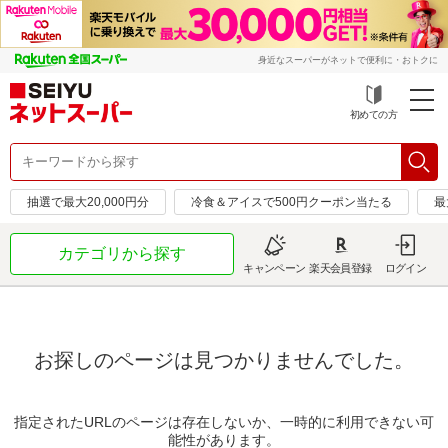
身近なスーパーがネットで便利に・おトクに
初めての方
抽選で最大20,000円分
冷食＆アイスで500円クーポン当たる
最
カテゴリから探す
キャンペーン
楽天会員登録
ログイン
お探しのページは見つかりませんでした。
指定されたURLのページは存在しないか、一時的に利用できない可
能性があります。