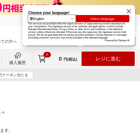
楽天グループ
カード
楽天市場
お知らせ
ヘルプ
楽天会員登録
ログイン
めての方へ
0
0
レジに進む
円(税込)
購入履歴
0円クーポン当たる
た。
ります。