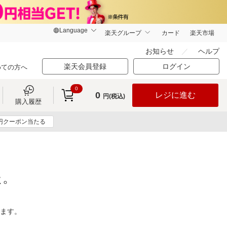
楽天グループ
カード
楽天市場
お知らせ
ヘルプ
楽天会員登録
ログイン
めての方へ
0
0
レジに進む
円(税込)
購入履歴
0円クーポン当たる
た。
ります。