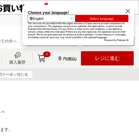
楽天グループ
カード
楽天市場
お知らせ
ヘルプ
楽天会員登録
ログイン
めての方へ
0
0
レジに進む
円(税込)
購入履歴
0円クーポン当たる
た。
ります。